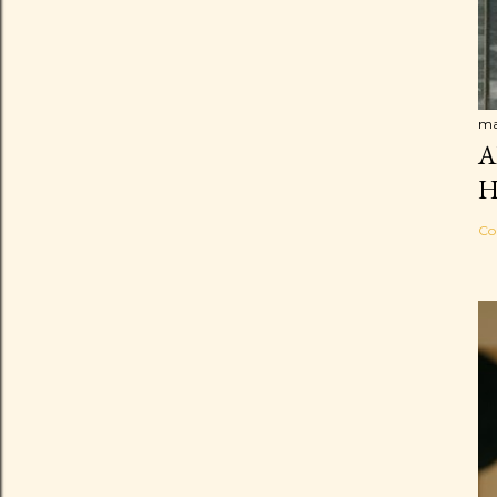
ma
A
H
Co