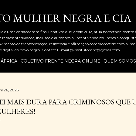
Pular para o conteúdo principal
TO MULHER NEGRA E CIA
ia é uma entidade sem fins lucrativos que, desde 2012, atua no fortalecimento
representatividade, inclusão e autonomia, incentivando mulheres a conquist
mento de transformação, resistência e afirmação comprometido com a inserç
al e digital do povo negro. Contato E-mail @institutomnc@gmail.com
 ÁFRICA
COLETIVO FRENTE NEGRA ONLINE
QUEM SOMOS
il 26, 2025
EI MAIS DURA PARA CRIMINOSOS QUE
ULHERES!