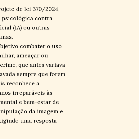
rojeto de lei 370/2024,
 psicológica contra
cial (IA) ou outras
imas.
objetivo combater o uso
milhar, ameaçar ou
crime, que antes variava
gravada sempre que forem
ois reconhece a
anos irreparáveis às
 mental e bem-estar de
anipulação da imagem e
xigindo uma resposta