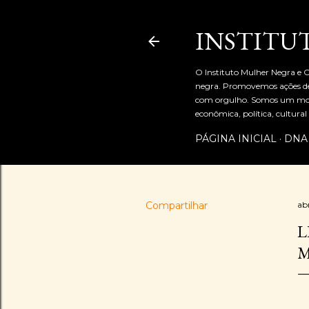
INSTITU
O Instituto Mulher Negra e C
negra. Promovemos ações de 
com orgulho. Somos um movi
econômica, política, cultur
PÁGINA INICIAL
DNA
Compartilhar
abr
L
M