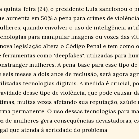
a quinta-feira (24), o presidente Lula sancionou o p
ue aumenta em 50% a pena para crimes de violência
ulheres, quando envolver o uso de inteligência artifi
ecnologias para manipular imagens ou vozes das vít
 nova legislação altera o Código Penal e tem como 
e ferramentas como "deepfakes", utilizadas para hu
onstranger mulheres. A pena-base para esse tipo de 
e seis meses a dois anos de reclusão, será agora a
tilizadas tecnologias digitais. A medida é crucial, p
ravidade desse tipo de violência, que pode causar d
ítimas, muitas vezes afetando sua reputação, saúde
orma permanente. O uso dessas tecnologias para m
oz de mulheres gera consequências devastadoras, e
egal que atenda à seriedade do problema.