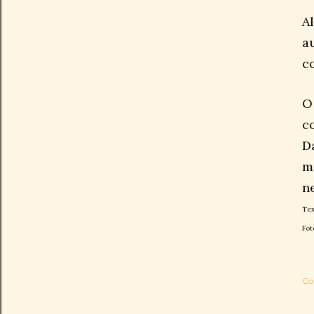
A
a
c
O
c
D
m
n
Tex
Fot
Co