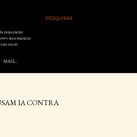
PESQUISAR
 da população
arem seus espaços
ão social,
MAIS…
 USAM IA CONTRA