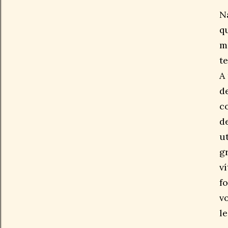
N
q
m
t
A
d
c
d
u
g
v
f
v
l