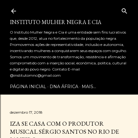
Pular para o conteúdo principal
INSTITUTO MULHER NEGRA E CIA
O Instituto Mulher Negra e Cia é uma entidade sem fins lucrativos
que, desde 2012, atua no fortalecimento da população negra.
Promovemos ações de representatividade, inclusão e autonomia,
incentivando mulheres a conquistarem seus espaços com orgulho.
Somos um movimento de transformação, resistência e afirmação
comprometido com a inserção social, econômica, política, cultural
e digital do povo negro. Contato E-mail
@institutomnc@gmail.com
PÁGINA INICIAL
DNA ÁFRICA
MAIS…
dezembro 17, 2018
IZA SE CASA COM O PRODUTOR
MUSICAL SÉRGIO SANTOS NO RIO DE