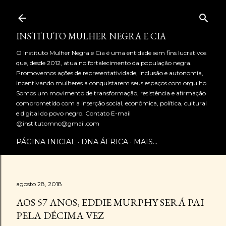
Pular para o conteúdo principal
INSTITUTO MULHER NEGRA E CIA
O Instituto Mulher Negra e Cia é uma entidade sem fins lucrativos
que, desde 2012, atua no fortalecimento da população negra.
Promovemos ações de representatividade, inclusão e autonomia,
incentivando mulheres a conquistarem seus espaços com orgulho.
Somos um movimento de transformação, resistência e afirmação
comprometido com a inserção social, econômica, política, cultural
e digital do povo negro. Contato E-mail
@institutomnc@gmail.com
PÁGINA INICIAL
DNA ÁFRICA
MAIS…
agosto 28, 2018
AOS 57 ANOS, EDDIE MURPHY SERÁ PAI
PELA DÉCIMA VEZ