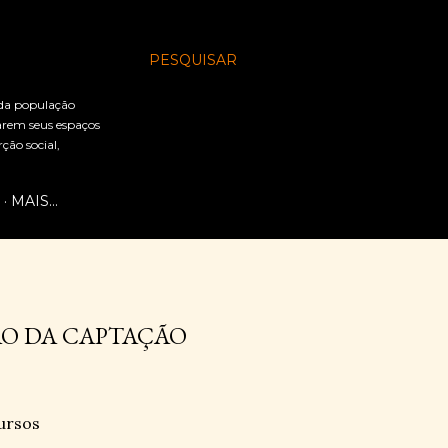
PESQUISAR
 da população
arem seus espaços
ão social,
MAIS…
ÃO DA CAPTAÇÃO