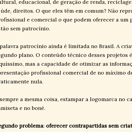
ultural, educacional, de geração de renda, reciclag
aúde, direitos. O que eles têm em comum? Não rep
rofissional e comercial o que podem oferecer a um pa
stão sem patrocínio.
palavra patrocínio ainda é limitada no Brasil. A cri
egundo plano. O conteúdo técnico desses projetos é
iquíssimo, mas a capacidade de otimizar as inform
presentação profissional comercial de no máximo d
raticamente nula.
 sempre a mesma coisa, estampar a logomarca no car
amiseta e no boné.
egundo problema
:
oferecer contrapartidas sem cria