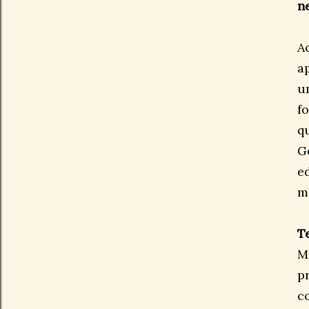
n
A
a
u
f
qu
G
e
m
T
M
p
c