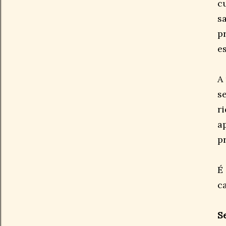
c
s
p
e
A 
s
r
a
p
É
c
S