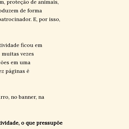
em, proteção de animais,
roduzem de forma
trocinador. E, por isso,
atividade ficou em
 muitas vezes
ações em uma
ez páginas é
ro, no banner, na
tividade, o que pressupõe