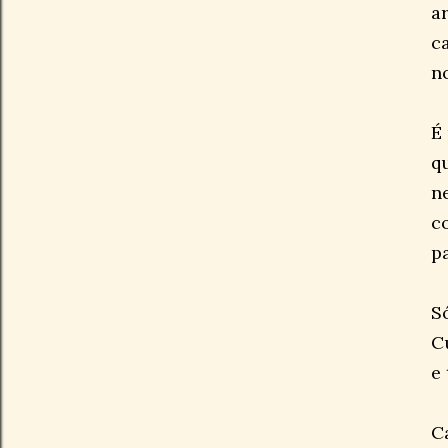
a
c
n
É
q
n
c
p
S
C
e
C