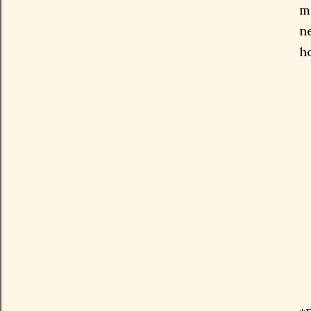
m
n
h