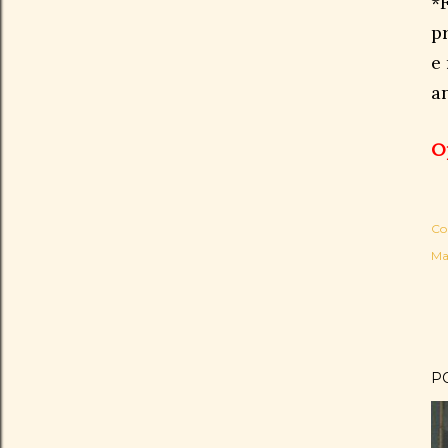
*
p
e
a
O
Co
Ma
P