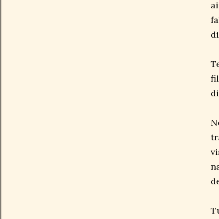
a
f
d
T
f
d
N
t
v
n
d
T