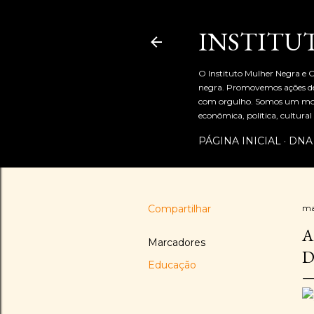
INSTITU
O Instituto Mulher Negra e C
negra. Promovemos ações de 
com orgulho. Somos um movi
econômica, política, cultur
PÁGINA INICIAL
DNA
Compartilhar
ma
A
Marcadores
D
Educação