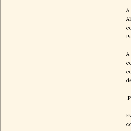
A
A
c
P
A
c
c
d
P
E
c