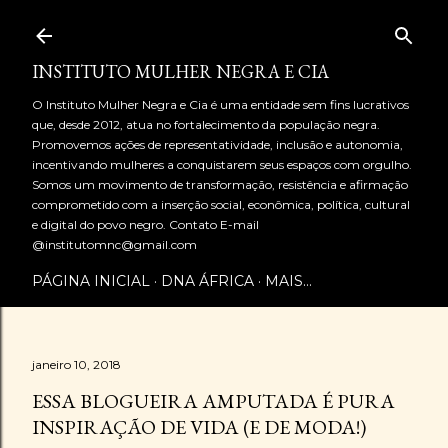
Pular para o conteúdo principal
INSTITUTO MULHER NEGRA E CIA
O Instituto Mulher Negra e Cia é uma entidade sem fins lucrativos
que, desde 2012, atua no fortalecimento da população negra.
Promovemos ações de representatividade, inclusão e autonomia,
incentivando mulheres a conquistarem seus espaços com orgulho.
Somos um movimento de transformação, resistência e afirmação
comprometido com a inserção social, econômica, política, cultural
e digital do povo negro. Contato E-mail
@institutomnc@gmail.com
PÁGINA INICIAL
DNA ÁFRICA
MAIS…
janeiro 10, 2018
ESSA BLOGUEIRA AMPUTADA É PURA
INSPIRAÇÃO DE VIDA (E DE MODA!)