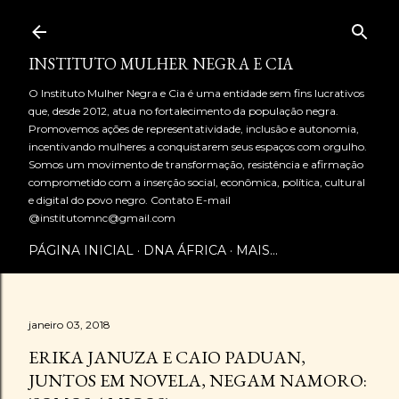
Pular para o conteúdo principal
INSTITUTO MULHER NEGRA E CIA
O Instituto Mulher Negra e Cia é uma entidade sem fins lucrativos
que, desde 2012, atua no fortalecimento da população negra.
Promovemos ações de representatividade, inclusão e autonomia,
incentivando mulheres a conquistarem seus espaços com orgulho.
Somos um movimento de transformação, resistência e afirmação
comprometido com a inserção social, econômica, política, cultural
e digital do povo negro. Contato E-mail
@institutomnc@gmail.com
PÁGINA INICIAL
DNA ÁFRICA
MAIS…
janeiro 03, 2018
ERIKA JANUZA E CAIO PADUAN,
JUNTOS EM NOVELA, NEGAM NAMORO: