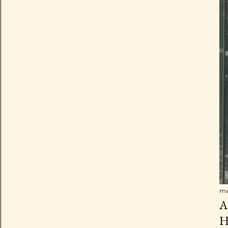
ma
A
H