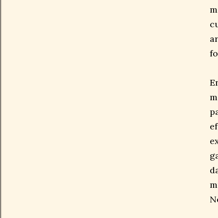
m
c
ar
f
E
m
p
e
e
g
d
m
N