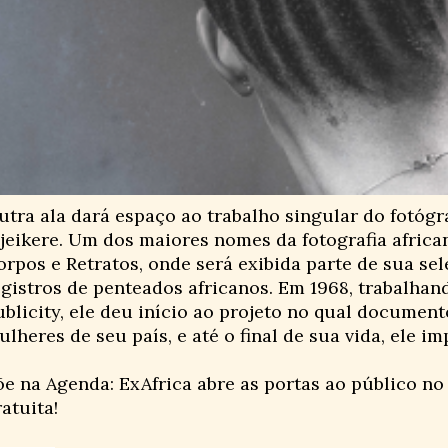
utra ala dará espaço ao trabalho singular do fotógra
jeikere. Um dos maiores nomes da fotografia africana
orpos e Retratos, onde será exibida parte de sua se
egistros de penteados africanos. Em 1968, trabalhan
ublicity, ele deu início ao projeto no qual documen
lheres de seu país, e até o final de sua vida, ele i
õe na Agenda: ExAfrica abre as portas ao público no 
atuita!