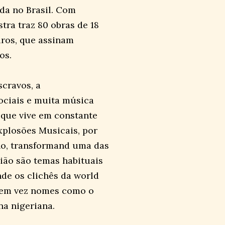
da no Brasil. Com
tra traz 80 obras de 18
eiros, que assinam
os.
scravos, a
sociais e muita música
 que vive em constante
Explosões Musicais, por
ano, transformand uma das
gião são temas habituais
nde os clichês da world
 tem vez nomes como o
na nigeriana.