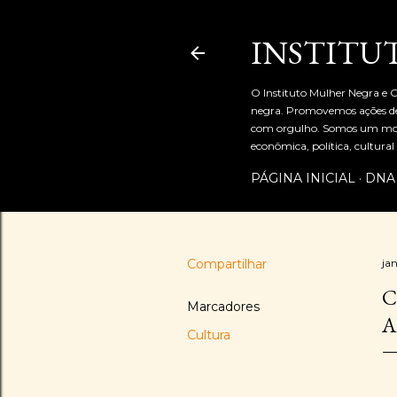
INSTITU
O Instituto Mulher Negra e C
negra. Promovemos ações de 
com orgulho. Somos um movi
econômica, política, cultur
PÁGINA INICIAL
DNA
Compartilhar
ja
C
Marcadores
A
Cultura