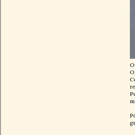
O
O
C
r
P
mu
P
gr