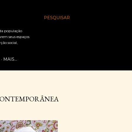
PESQUISAR
 da população
arem seus espaços
ão social,
MAIS…
 CONTEMPORÂNEA