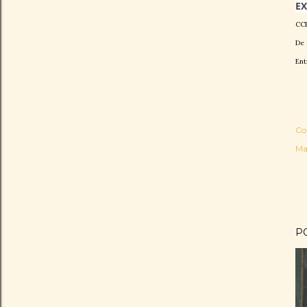
EX
CCB
De 
Ent
Co
Ma
P