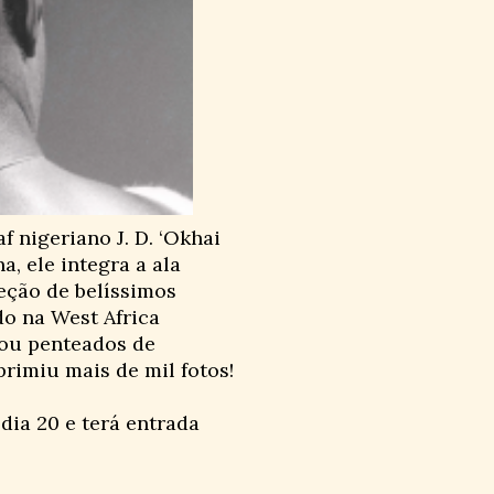
f nigeriano J. D. ‘Okhai
, ele integra a ala
leção de belíssimos
do na West Africa
tou penteados de
mprimiu mais de mil fotos!
dia 20 e terá entrada