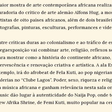
aior mostra de arte contemporânea africana realiza
uradoria do crítico de arte alemão Alfons Hug, a mos
tistas de oito países africanos, além de dois brasil
otografias, pinturas, esculturas, performances e víde
ntre críticas duras ao colonialismo e ao tráfico de e
egaexposição vai combinar arte, religião, reflexos 
ara mostrar como a história do continente africano,
fervescência e renovação criativa e artística. A ala 
xemplo, irá do afrobeat de Fela Kuti, ao pop nigeri
alerias no “Clube Lagos”. Poder, sexo, riqueza e reli
a música africana e ganham relevância nesta sala o
usic dão lugar à autenticidade do Naija Pop, onde
ew Afrika Shrine, de Femi Kuti, muito popular na ce