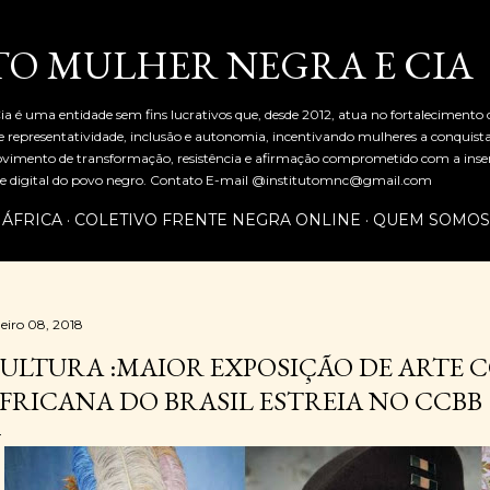
Pular para o conteúdo principal
TO MULHER NEGRA E CIA
ia é uma entidade sem fins lucrativos que, desde 2012, atua no fortalecimento
representatividade, inclusão e autonomia, incentivando mulheres a conquist
mento de transformação, resistência e afirmação comprometido com a inserç
al e digital do povo negro. Contato E-mail @institutomnc@gmail.com
 ÁFRICA
COLETIVO FRENTE NEGRA ONLINE
QUEM SOMOS
neiro 08, 2018
ULTURA :MAIOR EXPOSIÇÃO DE ARTE
FRICANA DO BRASIL ESTREIA NO CCBB