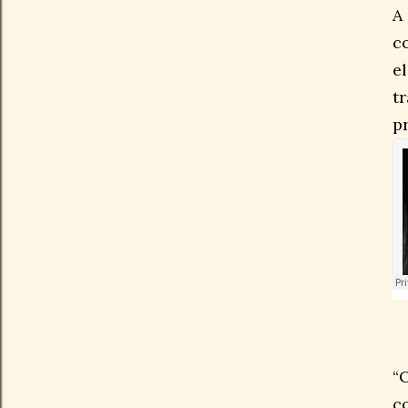
A
c
e
t
p
“
c