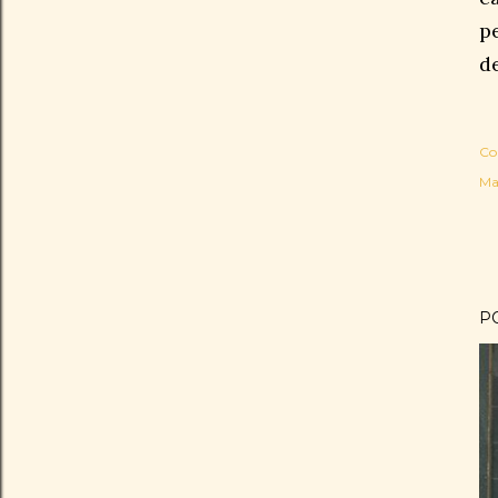
p
d
Co
Ma
P