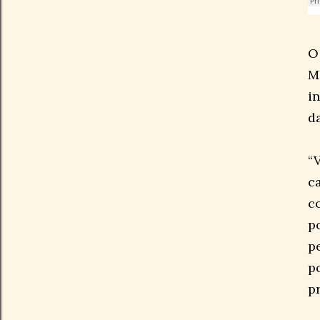
O
M
i
d
“
c
c
p
p
p
p