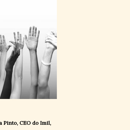
a Pinto, CEO do Imil,