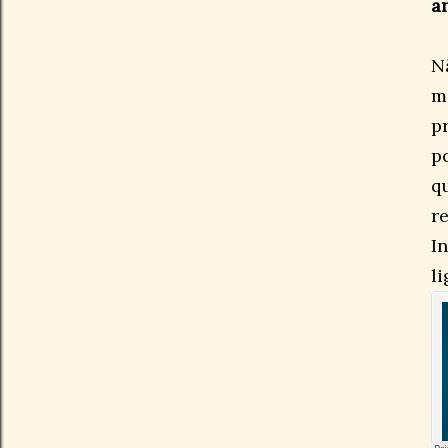
a
N
m
p
p
q
r
I
l