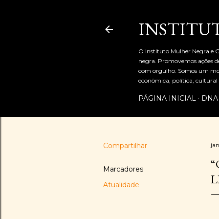
INSTITU
O Instituto Mulher Negra e C
negra. Promovemos ações de 
com orgulho. Somos um movi
econômica, política, cultur
PÁGINA INICIAL
DNA
Compartilhar
ja
“
Marcadores
L
Atualidade