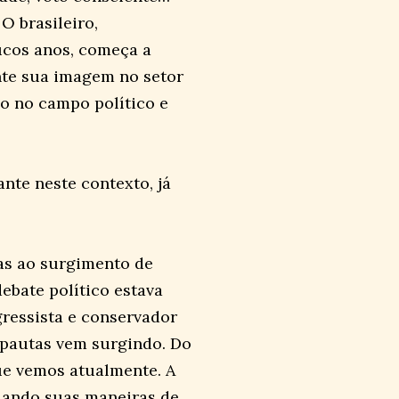
O brasileiro,
oucos anos, começa a
nte sua imagem no setor
o no campo político e
nte neste contexto, já
das ao surgimento de
debate político estava
gressista e conservador
s pautas vem surgindo. Do
ue vemos atualmente. A
uando suas maneiras de