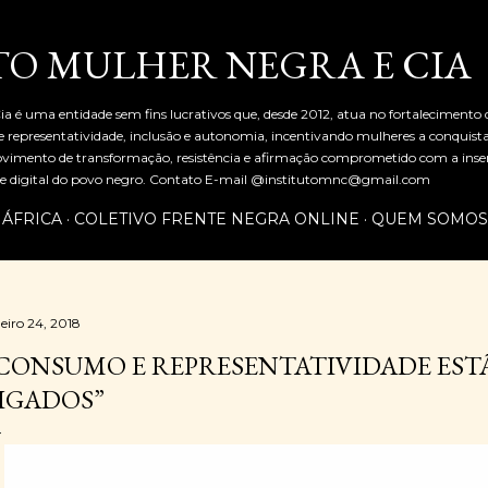
Pular para o conteúdo principal
TO MULHER NEGRA E CIA
ia é uma entidade sem fins lucrativos que, desde 2012, atua no fortalecimento
representatividade, inclusão e autonomia, incentivando mulheres a conquist
mento de transformação, resistência e afirmação comprometido com a inserç
al e digital do povo negro. Contato E-mail @institutomnc@gmail.com
 ÁFRICA
COLETIVO FRENTE NEGRA ONLINE
QUEM SOMOS
neiro 24, 2018
CONSUMO E REPRESENTATIVIDADE EST
IGADOS”