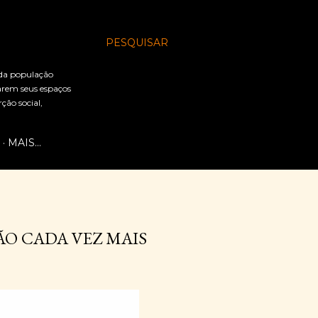
PESQUISAR
 da população
arem seus espaços
ão social,
MAIS…
ÃO CADA VEZ MAIS