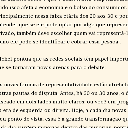
udo isso afeta a economia e o bolso do consumidor. 
rincipalmente nessa faixa etária dos 20 aos 30 e p
ntender que se ele pode optar por algo que represe
rivado, também deve escolher quem vai representá-l
omo ele pode se identificar e cobrar essa pessoa”.
ichel pontua que as redes sociais têm papel importa
ue se tornaram novas arenas para o debate:
As novas formas de representatividade estão atrela
utras pautas de disputa. Antes, há 20 ou 30 anos, o 
aseado em dois lados muito claros: ou você era pro
u era de esquerda ou direita. Hoje, a cada dia nova
eu ponto de vista, essa é a grande transformação q
ada dia surgem minorias dentro das minorias, pont