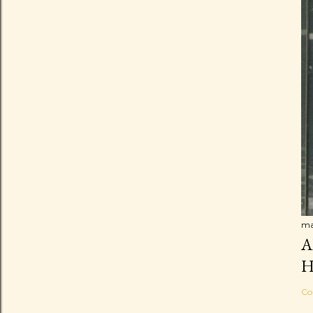
ma
A
H
Co