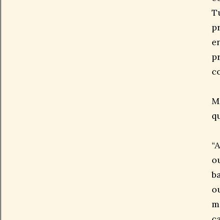
T
p
e
p
c
M
q
“
o
b
o
m
c