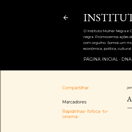
INSTITU
O Instituto Mulher Negra e C
negra. Promovemos ações de 
com orgulho. Somos um movi
econômica, política, cultur
PÁGINA INICIAL
DNA
Compartilhar
ja
A
Marcadores
Rapidinhas- fofoca -tv-
cinema-