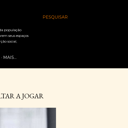
PESQUISAR
 da população
arem seus espaços
ão social,
MAIS…
TAR A JOGAR