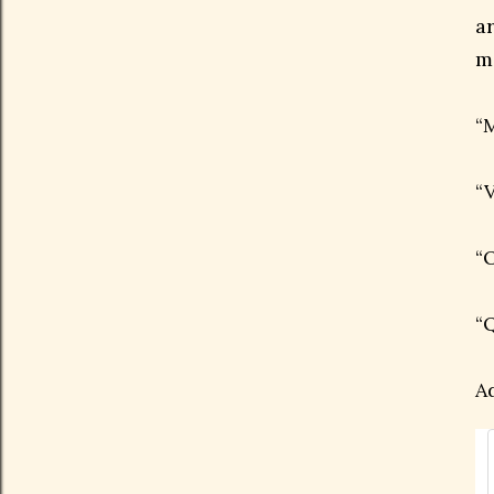
a
m
“
“
“
“Q
A