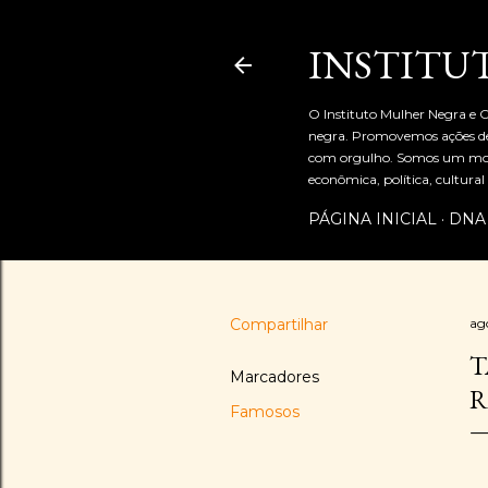
INSTITU
O Instituto Mulher Negra e C
negra. Promovemos ações de 
com orgulho. Somos um movi
econômica, política, cultur
PÁGINA INICIAL
DNA
Compartilhar
ag
T
Marcadores
R
Famosos