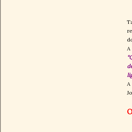
T
r
d
A
“
d
li
A
Jo
O