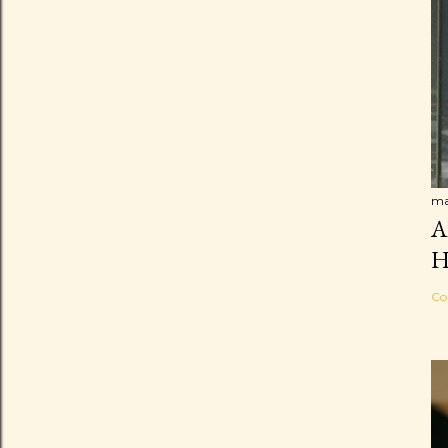
ma
A
H
Co