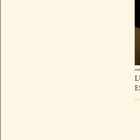
ou
L
E
Co