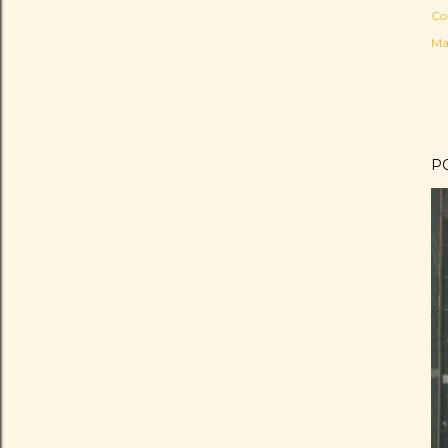
Co
Ma
P