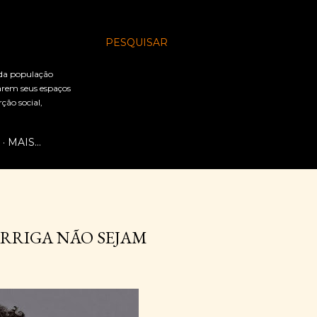
PESQUISAR
 da população
arem seus espaços
ão social,
MAIS…
ARRIGA NÃO SEJAM