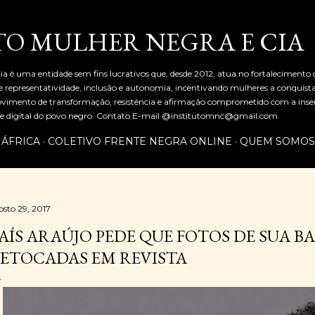
Pular para o conteúdo principal
TO MULHER NEGRA E CIA
ia é uma entidade sem fins lucrativos que, desde 2012, atua no fortalecimento
representatividade, inclusão e autonomia, incentivando mulheres a conquist
mento de transformação, resistência e afirmação comprometido com a inserç
al e digital do povo negro. Contato E-mail @institutomnc@gmail.com
 ÁFRICA
COLETIVO FRENTE NEGRA ONLINE
QUEM SOMOS
osto 29, 2017
AÍS ARAÚJO PEDE QUE FOTOS DE SUA B
ETOCADAS EM REVISTA