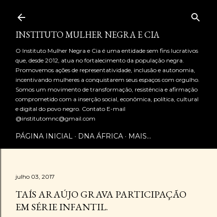
Pular para o conteúdo principal
INSTITUTO MULHER NEGRA E CIA
O Instituto Mulher Negra e Cia é uma entidade sem fins lucrativos
que, desde 2012, atua no fortalecimento da população negra.
Promovemos ações de representatividade, inclusão e autonomia,
incentivando mulheres a conquistarem seus espaços com orgulho.
Somos um movimento de transformação, resistência e afirmação
comprometido com a inserção social, econômica, política, cultural
e digital do povo negro. Contato E-mail
@institutomnc@gmail.com
PÁGINA INICIAL
DNA ÁFRICA
MAIS…
julho 03, 2017
TAÍS ARAÚJO GRAVA PARTICIPAÇÃO
EM SÉRIE INFANTIL.