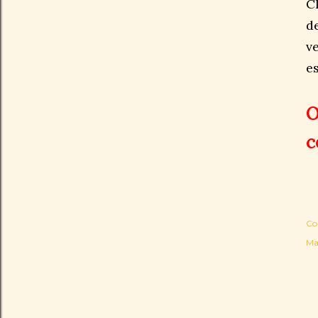
C
d
v
e
O
c
Co
Ma