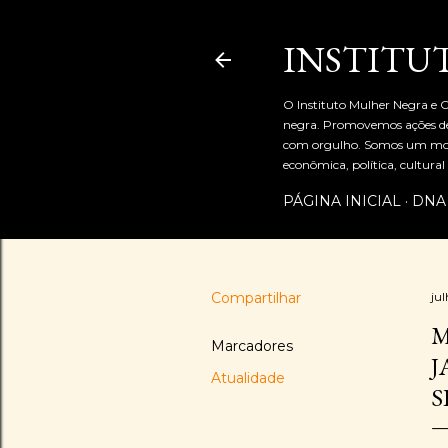
INSTITU
O Instituto Mulher Negra e C
negra. Promovemos ações de 
com orgulho. Somos um movi
econômica, política, cultur
PÁGINA INICIAL
DNA
Compartilhar
ju
M
Marcadores
J
Atualidade
S