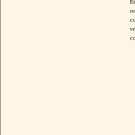
E
o
c
v
c