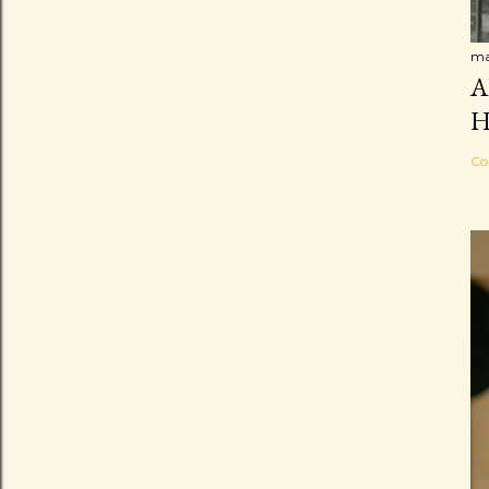
ma
A
H
Co