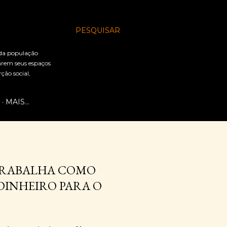
PESQUISAR
 da população
arem seus espaços
ão social,
MAIS…
 TRABALHA COMO
DINHEIRO PARA O