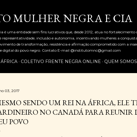
Pular para o conteúdo principal
TO MULHER NEGRA E CIA
ia é uma entidade sem fins lucrativos que, desde 2012, atua no fortalecimento
representatividade, inclusão e autonomia, incentivando mulheres a conquist
mento de transformação, resistência e afirmação comprometido com a inserç
al e digital do povo negro. Contato E-mail @institutomnc@gmail.com
 ÁFRICA
COLETIVO FRENTE NEGRA ONLINE
QUEM SOMOS
lho 03, 2017
ESMO SENDO UM REI NA ÁFRICA, ELE
ARDINEIRO NO CANADÁ PARA REUNIR 
EU POVO