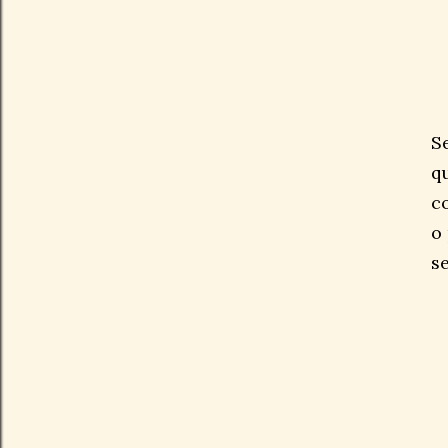
S
q
c
o
s