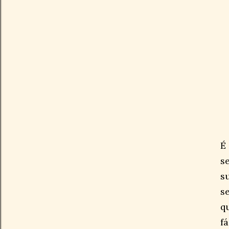
É
s
s
s
q
f