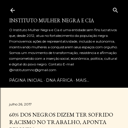
Pular para o conteúdo principal
INSTITUTO MULHER NEGRA E CIA
O Instituto Mulher Negra e Cia é uma entidade sem fins lucrativos
que, desde 2012, atua no fortalecimento da população negra.
Promovemos ações de representatividade, inclusão e autonomia,
incentivando mulheres a conquistarem seus espaços com orgulho.
Somos um movimento de transformação, resistência e afirmação
comprometido com a inserção social, econômica, política, cultural
e digital do povo negro. Contato E-mail
@institutomnc@gmail.com
PÁGINA INICIAL
DNA ÁFRICA
MAIS…
julho 26, 2017
60% DOS NEGROS DIZEM TER SOFRIDO
RACISMO NO TRABALHO, APONTA